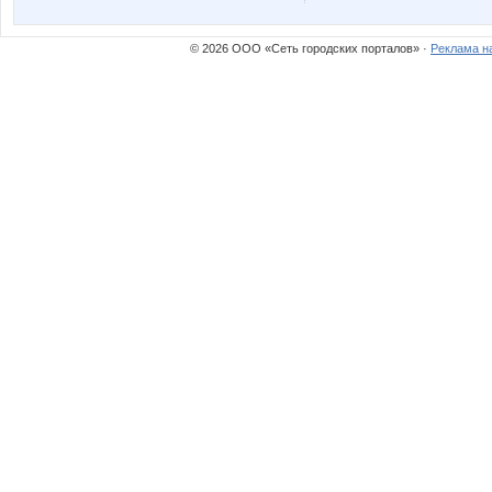
lediX
lena-andro
© 2026 ООО «Сеть городских порталов» ·
Реклама н
nelchik
olga 52
коловатик
маняш
Дашутка7
Деловая б
Крошка Мю
КОКОСОВО