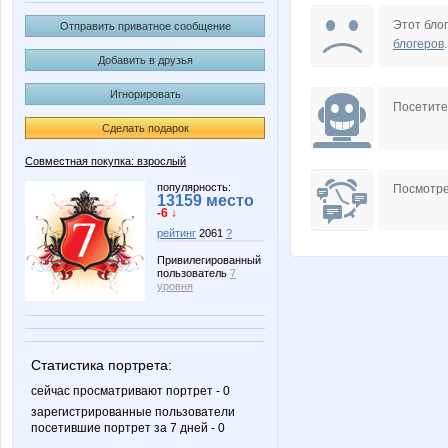
Craftsmanship
Diamond 
Этот блог
Отправить приватное сообщение
блогеров
.
Добавить в друзья
Игнорировать
Mamaya
Mari123
Посетит
Сделать подарок
Совместная покупка: взрослый
SOFOCHKA
Seldon
популярность:
Посмотре
13159 место
-6 ↓
рейтинг
2061
?
Привилегированный
пользователь
7
adelnn
anaida
уровня
Статистика портрета:
doktor aleshin
dreamho
сейчас просматривают портрет - 0
зарегистрированные пользователи
посетившие портрет за 7 дней - 0