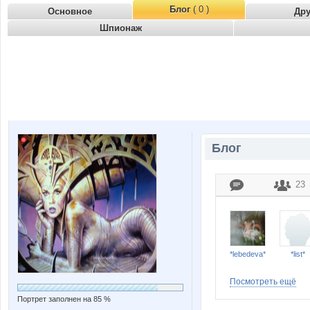
Блог
( 0 )
Основное
Др
Шпионаж
Блог
23
*lebedeva*
*list*
Посмотреть ещё
Портрет заполнен на 85 %