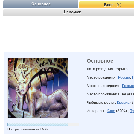
Основное
Блог
( 0 )
Шпионаж
Основное
Дата рождения : скрыто
Место рождения :
Россия
,
Н
Место нахождения :
Россия
Место проживания : не ука
Любимые места :
Кремль
(3
Интересы :
Кино
(3204) ,
Пу
Портрет заполнен на 85 %