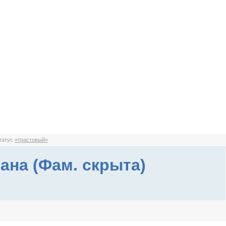
статус
«трастовый»
ана (Фам. скрыта)