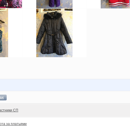
ах
астники СП
ота за платьями