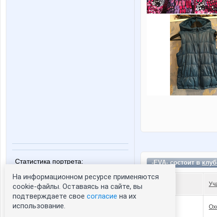
Статистика портрета:
-EVA- состоит в
клуб
сейчас просматривают портрет - 0
На информационном ресурсе применяются
Уч
зарегистрированные пользователи
cookie-файлы. Оставаясь на сайте, вы
посетившие портрет за 7 дней - 0
подтверждаете свое
согласие
на их
использование.
Ох