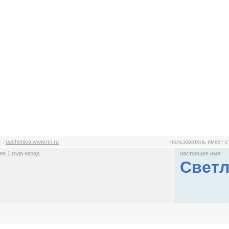
-
:
uuchenica.www.nn.ru
пользователь имеет 
е 1 года назад
настоящее имя:
Светл