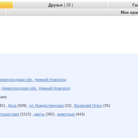
Друзья
( 29 )
Га
Мне нра
ижегородская обл.
,
Нижний Новгород
,
Нижегородская обл.
,
Нижний Новгород
зано
81) ,
Дача
(509) ,
ул. Рождественская
(22) ,
Волжский Откос
(35)
тешествия
(1515) ,
цветы
(392) ,
животные
(443)