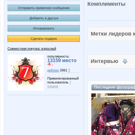
Комплименты
Отправить приватное сообщение
Добавить в друзья
Игнорировать
Метки лидеров
Сделать подарок
Совместная покупка: взрослый
популярность:
13159 место
Интервью
-6 ↓
рейтинг
2061
?
Привилегированный
пользователь
7
уровня
Последние
фотогра